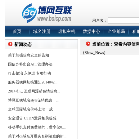
用户名：
首页
域名注册
虚拟主机
数据中心
企业邮局
租
当前位置：查看内容信
新闻动态
{Show_News}
·
关于加强信息安全的告知
·
国信办将出台APP管理办法
·
打击整治 东伊运 专项行动
·
服务器联网切换通知2014042...
·
2014 打击互联网淫秽色情信息...
·
博网互联域名style促销优惠！...
·
全球国际域名价格上涨一成
·
安全通告 CSDN泄露相关提醒
·
移动手机支付免费签约，费率仅0....
·
关于对cn域名开展实名制清查的新...