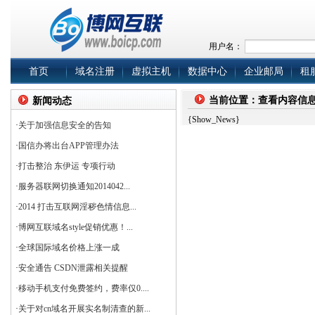
用户名：
首页
域名注册
虚拟主机
数据中心
企业邮局
租
当前位置：查看内容信
新闻动态
{Show_News}
·
关于加强信息安全的告知
·
国信办将出台APP管理办法
·
打击整治 东伊运 专项行动
·
服务器联网切换通知2014042...
·
2014 打击互联网淫秽色情信息...
·
博网互联域名style促销优惠！...
·
全球国际域名价格上涨一成
·
安全通告 CSDN泄露相关提醒
·
移动手机支付免费签约，费率仅0....
·
关于对cn域名开展实名制清查的新...