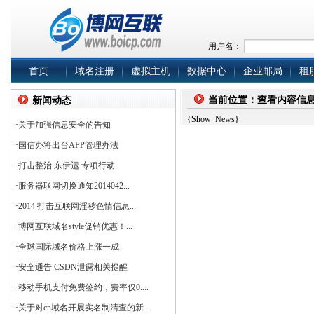
用户名：
首页
域名注册
虚拟主机
数据中心
企业邮局
租
当前位置：查看内容信
新闻动态
{Show_News}
·
关于加强信息安全的告知
·
国信办将出台APP管理办法
·
打击整治 东伊运 专项行动
·
服务器联网切换通知2014042...
·
2014 打击互联网淫秽色情信息...
·
博网互联域名style促销优惠！...
·
全球国际域名价格上涨一成
·
安全通告 CSDN泄露相关提醒
·
移动手机支付免费签约，费率仅0....
·
关于对cn域名开展实名制清查的新...