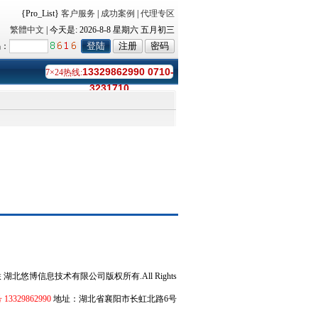
{Pro_List}
客户服务
|
成功案例
|
代理专区
繁體中文
| 今天是:
2026-8-8 星期六 五月初三
码：
13329862990 0710-
7×24热线:
3231710
博网互联 湖北悠博信息技术有限公司版权所有.All Rights
329862990
地址：湖北省襄阳市长虹北路6号