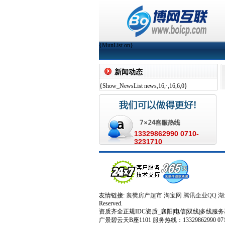
{MunList on}
新闻动态
{Show_NewsList news,16,·,16,6,0}
13329862990 0710-
3231710
友情链接:
襄樊房产超市
淘宝网
腾讯企业QQ
湖
Reserved.
资质齐全正规IDC资质_襄阳|电信|双线|多线服务器|百兆
广景碧云天B座1101 服务热线：13329862990 0710-32