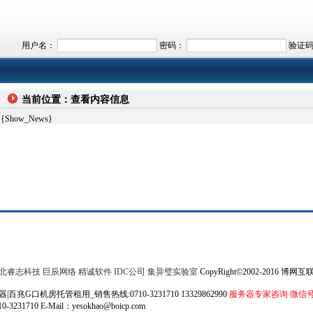
用户名：
密码：
验证
当前位置：查看内容信息
{Show_News}
北睿志科技
巨辰网络
精诚软件
IDC公司
集异璧实验室
CopyRight©2002-2016 
G口机房托管租用_销售热线:0710-3231710 13329862990
服务器专家咨询 微信号 13
31710 E-Mail：yesokhao@boicp.com